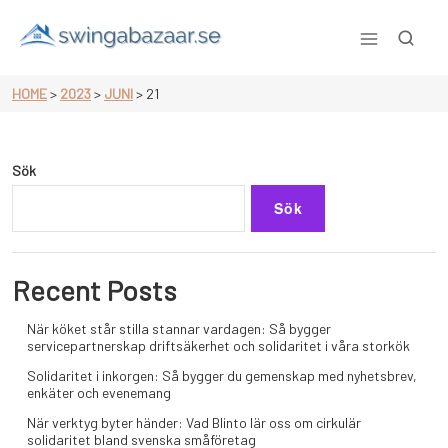
Skip
to
content
Swingabazaar.se
HOME
>
2023
>
JUNI
>
21
Sök
Sök
Recent Posts
När köket står stilla stannar vardagen: Så bygger
servicepartnerskap driftsäkerhet och solidaritet i våra storkök
Solidaritet i inkorgen: Så bygger du gemenskap med nyhetsbrev,
enkäter och evenemang
När verktyg byter händer: Vad Blinto lär oss om cirkulär
solidaritet bland svenska småföretag