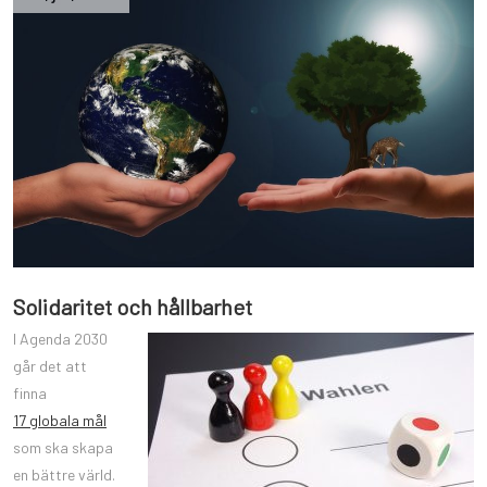
Solidaritet och hållbarhet
I Agenda 2030
går det att
finna
17 globala mål
som ska skapa
en bättre värld.