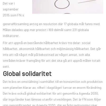
Det var i
september
2015 som FN:s
generalförsamling antog en resolution där 17 globala mål fanns med.
Målen delades upp mer precist i 169 delmål samt 231 globala
indikatorer.
För att uppnå en bestående hållbarhet krävs tre delar: social
hållbarhet, ekonomisk hållbarhet och miljömässig hållbarhet. Det går
inte att nå något mål på bekostnad av något annat, och alla
områden kräver framgång för att det ska gå att uppnå målen totalt
sett.
Global solidaritet
Det krävs en omställning i samhället till en konsumtion och produktion
som planeten klarar av, vilket i dagsläget tarvar en enorm förändring.
Det krävs också global solidaritet för att genomföra Agenda 2030,
där inga länder kan lämnas utanför utvecklingen. Det är FN som följer
upp genomförandet av Agenda 2030, där en årlig redovisning sker