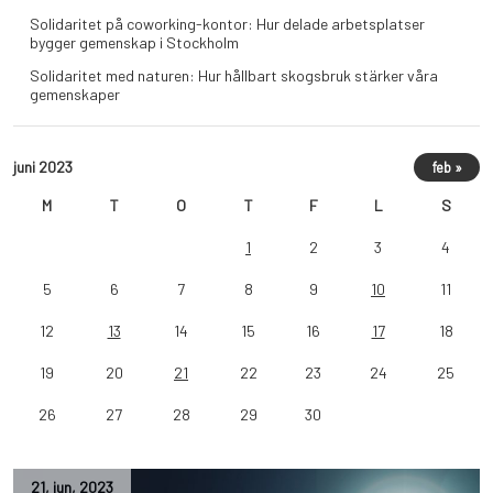
Solidaritet på coworking-kontor: Hur delade arbetsplatser
bygger gemenskap i Stockholm
Solidaritet med naturen: Hur hållbart skogsbruk stärker våra
gemenskaper
juni 2023
feb »
M
T
O
T
F
L
S
1
2
3
4
5
6
7
8
9
10
11
12
13
14
15
16
17
18
19
20
21
22
23
24
25
26
27
28
29
30
21
,
jun
,
2023